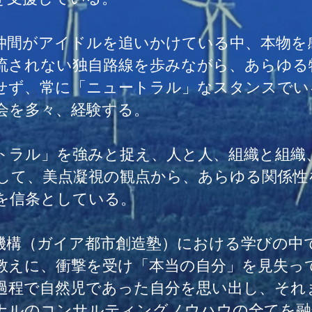
仲間がアイドルを追いかけている中、本物を
流されない独自路線を歩みながら、あらゆる
せず、常に「ニュートラル」なスタンスでい
会を多々、経験する。
トラル」を強みと捉え、人と人、組織と組織
して、美点凝視の観点から、あらゆる関係性
を信条としている。
生機構（ガイア都市創造塾）における学びの中
教えに、衝撃を受け「本当の自分」を見失っ
過程で自然児であった自分を思い出し、それ
ナルのコンサルティングノウハウの全てを融