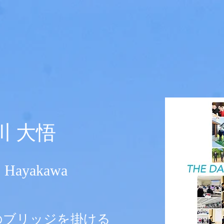
早川 大悟
o Hayakawa
のブリッジを掛ける