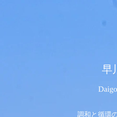
​
Daig
調和と循環