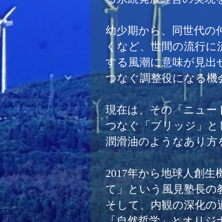
幼少期から、同世代の
くなど、世間の流行に
する風潮に意味が見出
つなぐ調整役になる機
現在は、その「ニュー
つなぐ「ブリッジ」と
潤滑油のようなあり方
2017年から地球人創
て」という風見塾長の
そして、内観の深化の
「自然哲学」とオリジ