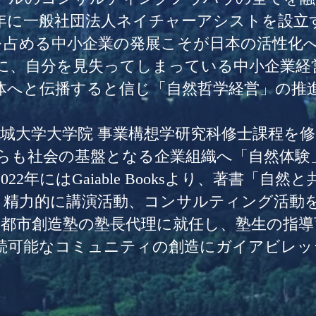
8年に一般社団法人ネイチャーアシストを設立
合を占める中小企業の発展こそが日本の活性化
に、自分を見失ってしまっている中小企業経
体へと伝播すると信じ「自然哲学経営」の推
は宮城大学大学院 事業構想学研究科修士課程を
らも社会の基盤となる企業組織へ「自然体験
2年にはGaiable Booksより、著書「自然
し、精力的に講演活動、コンサルティング活動
イア都市創造塾の塾長代理に就任し、塾生の指
続可能なコミュニティの創造にガイアビレッ