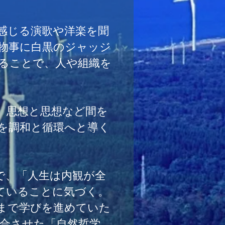
感じる演歌や洋楽を聞
物事に白黒のジャッジ
ることで、人や組織を
、思想と思想など間を
を調和と循環へと導く
で、「人生は内観が全
ていることに気づく。
まで学びを進めていた
合させた「自然哲学