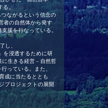
する。
へつながるという信念の
営者の自然体から発す
進支援を行なっている。
修了し、
」を浸透するために研
と共に生きる経営 – 自然哲
を行っている。また、
導育成に当たるととも
ジプロジェクトの展開